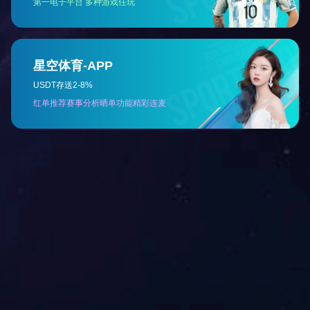
河南省工程建设省级工法证书
河南省工程建设省级工法证书