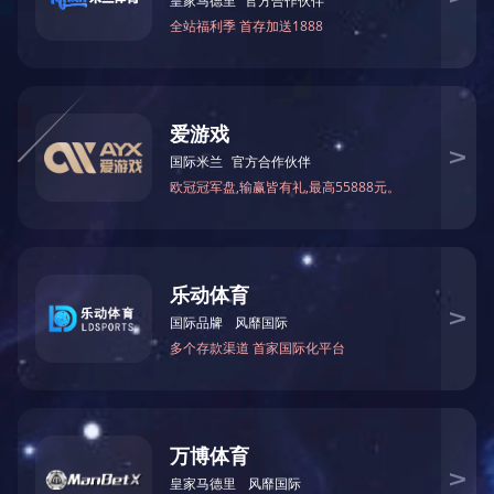
息县高中生活水泵房
建筑面积：㎡
占地面积：㎡
项目地点：